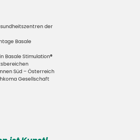
esundheitszentren der
ntage Basale
in Basale Stimulation®
tsbereichen
innen Süd – Österreich
chkoma Gesellschaft