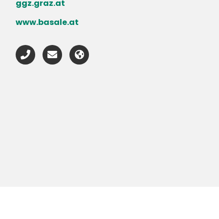
ggz.graz.at
www.basale.at