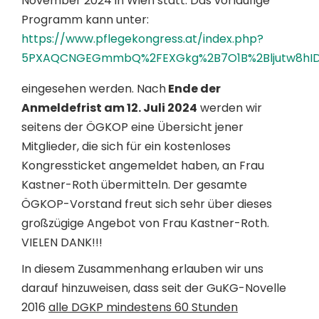
November 2024 in Wien statt. Das vorläufige
Programm kann unter:
https://www.pflegekongress.at/index.php?
5PXAQCNGEGmmbQ%2FEXGkg%2B7O1B%2Bljutw8hI
eingesehen werden. Nach
Ende der
Anmeldefrist am 12. Juli 2024
werden wir
seitens der ÖGKOP eine Übersicht jener
Mitglieder, die sich für ein kostenloses
Kongressticket angemeldet haben, an Frau
Kastner-Roth übermitteln. Der gesamte
ÖGKOP-Vorstand freut sich sehr über dieses
großzügige Angebot von Frau Kastner-Roth.
VIELEN DANK!!!
In diesem Zusammenhang erlauben wir uns
darauf hinzuweisen, dass seit der GuKG-Novelle
2016
alle DGKP mindestens 60 Stunden