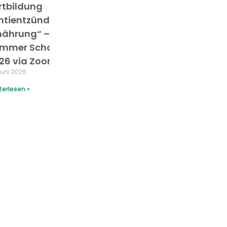
rtbildung
ntientzündliche
r
nährung“ –
mmer School
26 via Zoom
Juni 2026
terlesen »