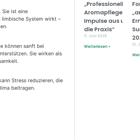
„Professionelle
Fo
Sie ist eine
Aromapflege –
„a
 limbische System wirkt –
Impulse aus und fü
Er
en.
die Praxis“
Su
11. Juni 2026
20
10. 
be können sanft bei
Weiterlesen »
terstützen. Sie wirken als
Wei
samkeit.
ann Stress reduzieren, die
lima beitragen.