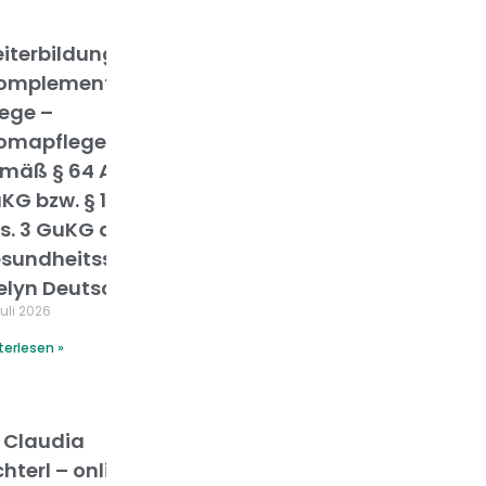
iterbildung
omplementäre
lege –
omapflege”
mäß § 64 Abs. 3
KG bzw. § 104a
s. 3 GuKG an der
sundheitsschule
elyn Deutsch
Juli 2026
terlesen »
ng
. Claudia
chterl – online