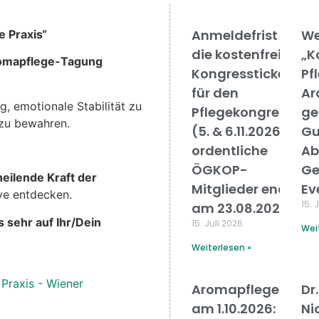
Anmeldefrist für
We
e Praxis“
die kostenfreien
„K
omapflege-Tagung
Kongresstickets
Pf
für den
Ar
g, emotionale Stabilität zu
Pflegekongress26
ge
 zu bewahren.
(5. & 6.11.2026) für
Gu
ordentliche
Ab
ÖGKOP-
Ge
heilende Kraft der
Mitglieder endet
Ev
ve entdecken.
15. 
am 23.08.2026
s sehr auf Ihr/Dein
15. Juli 2026
Wei
Weiterlesen »
 Praxis - Wiener
Aromapflegetagu
Dr
am 1.10.2026:
Ni