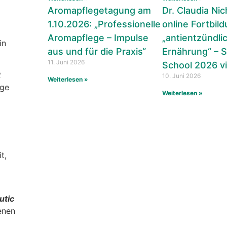
Aromapflegetagung am
Dr. Claudia Nic
1.10.2026: „Professionelle
online Fortbil
Aromapflege – Impulse
„antientzündli
in
aus und für die Praxis“
Ernährung“ –
11. Juni 2026
School 2026 v
t
10. Juni 2026
Weiterlesen »
ege
Weiterlesen »
t,
utic
enen