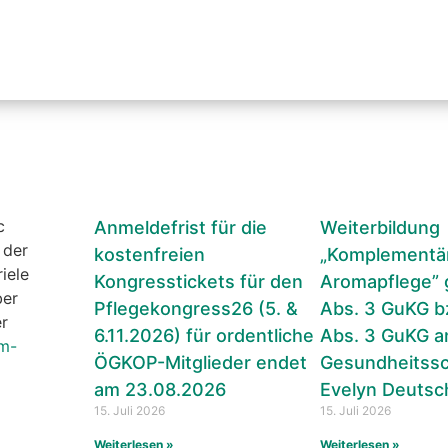
c
Anmeldefrist für die
Weiterbildung
 der
kostenfreien
„Komplementär
iele
Kongresstickets für den
Aromapflege” 
ber
Pflegekongress26 (5. &
Abs. 3 GuKG b
r
6.11.2026) für ordentliche
Abs. 3 GuKG a
m-
ÖGKOP-Mitglieder endet
Gesundheitssc
am 23.08.2026
Evelyn Deutsc
15. Juli 2026
15. Juli 2026
Weiterlesen »
Weiterlesen »