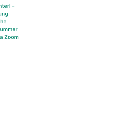
hterl –
dung
che
 Summer
ia Zoom