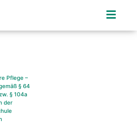
e Pflege –
gemäß § 64
zw. § 104a
n der
hule
h